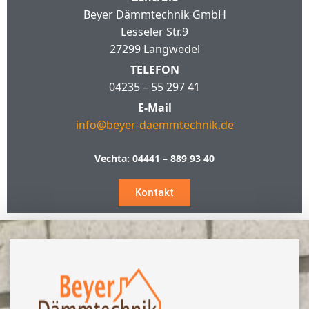
Beyer Dämmtechnik GmbH
Lesseler Str.9
27299 Langwedel
TELEFON
04235 – 55 297 41
E-Mail
info@beyer-daemmtechnik.de
Vechta:
04441 – 889 93 40
Kontakt