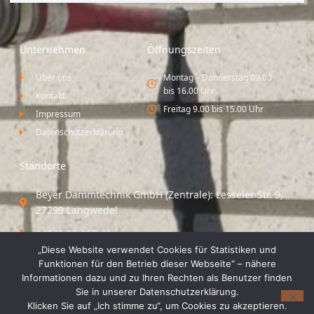
Unternehmen
Öffnungszeiten
Über uns
Montag – Donnerstag 09.00
bis 16.00 Uhr
Kontakt
Freitag 9.00 bis 15.00 Uhr
Impressum
Datenschutzerklärung
Standorte
Beyer Dämmtechnik GmbH (Zentrale): Lesseler Str. 9,
27299 Langwedel
04235 55 297 41
„Diese Website verwendet Cookies für Statistiken und
Standort Vechta / Minden: Osloer Straße 21 49377
Funktionen für den Betrieb dieser Webseite“ – nähere
Vechta
Informationen dazu und zu Ihren Rechten als Benutzer finden
Sie in unserer Datenschutzerklärung.
04441 8 89 93 40
Klicken Sie auf „Ich stimme zu“, um Cookies zu akzeptieren.