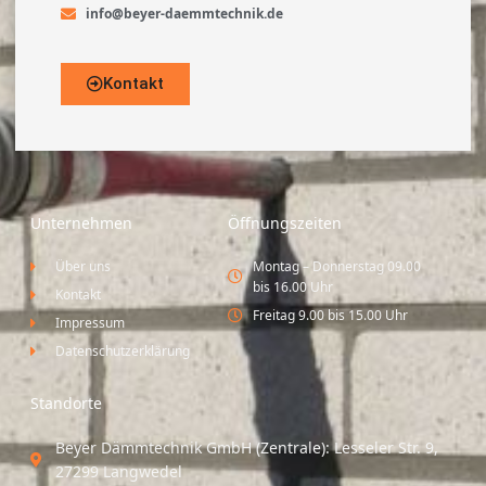
info@beyer-daemmtechnik.de
Kontakt
Unternehmen
Öffnungszeiten
Über uns
Montag – Donnerstag 09.00
bis 16.00 Uhr
Kontakt
Freitag 9.00 bis 15.00 Uhr
Impressum
Datenschutzerklärung
Standorte
Beyer Dämmtechnik GmbH (Zentrale): Lesseler Str. 9,
27299 Langwedel