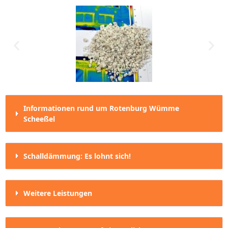
Informationen rund um Rotenburg Wümme
Scheeßel
Schalldämmung: Es lohnt sich!
Weitere Leistungen