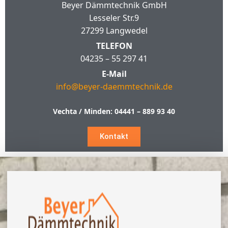
Beyer Dämmtechnik GmbH
Lesseler Str.9
27299 Langwedel
TELEFON
04235 – 55 297 41
E-Mail
info@beyer-daemmtechnik.de
Vechta / Minden:
04441 – 889 93 40
Kontakt