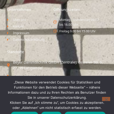
Unternehmen
Öffnungszeiten
Über uns
Montag – Donnerstag 09.00
bis 16.00 Uhr
Kontakt
Freitag 9.00 bis 15.00 Uhr
Impressum
Datenschutzerklärung
Standorte
Beyer Dämmtechnik GmbH (Zentrale): Lesseler Str. 9,
27299 Langwedel
04235 55 297 41
„Diese Website verwendet Cookies für Statistiken und
Standort Vechta / Minden: Osloer Straße 21 49377
Funktionen für den Betrieb dieser Webseite“ – nähere
Vechta
Informationen dazu und zu Ihren Rechten als Benutzer finden
Sie in unserer Datenschutzerklärung.
04441 8 89 93 40
Klicken Sie auf „Ich stimme zu“, um Cookies zu akzeptieren.
oder „Ablehnen“ um nicht statistisch erfasst zu werden.