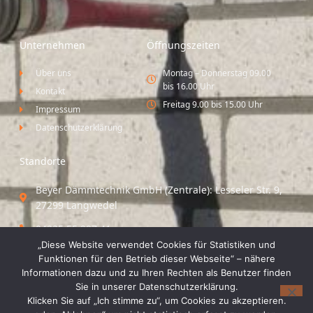
Unternehmen
Öffnungszeiten
Über uns
Montag – Donnerstag 09.00
bis 16.00 Uhr
Kontakt
Freitag 9.00 bis 15.00 Uhr
Impressum
Datenschutzerklärung
Standorte
Beyer Dämmtechnik GmbH (Zentrale): Lesseler Str. 9,
27299 Langwedel
04235 55 297 41
„Diese Website verwendet Cookies für Statistiken und
Standort Vechta / Minden: Osloer Straße 21 49377
Funktionen für den Betrieb dieser Webseite“ – nähere
Vechta
Informationen dazu und zu Ihren Rechten als Benutzer finden
Sie in unserer Datenschutzerklärung.
04441 8 89 93 40
Klicken Sie auf „Ich stimme zu“, um Cookies zu akzeptieren.