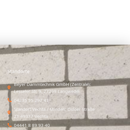
Standorte
Beyer Dämmtechnik GmbH (Zentrale):
Lesseler Str. 9, 27299 Langwedel
04235 55 297 41
Standort Vechta / Minden: Osloer Straße
21 49377 Vechta
04441 8 89 93 40