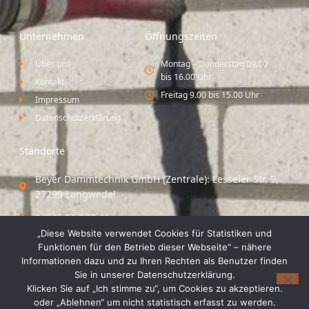
Unternehmen
Öffnungszeiten
Über uns
Montag – Donnerstag 09.00
bis 16.00 Uhr
Kontakt
Freitag 9.00 bis 15.00 Uhr
Impressum
Datenschutzerklärung
Standorte
Beyer Dämmtechnik GmbH (Zentrale): Lesseler Str. 9,
27299 Langwedel
04235 55 297 41
„Diese Website verwendet Cookies für Statistiken und
Standort Vechta / Minden: Osloer Straße 21 49377
Funktionen für den Betrieb dieser Webseite“ – nähere
Vechta
Informationen dazu und zu Ihren Rechten als Benutzer finden
Sie in unserer Datenschutzerklärung.
04441 8 89 93 40
Klicken Sie auf „Ich stimme zu“, um Cookies zu akzeptieren.
oder „Ablehnen“ um nicht statistisch erfasst zu werden.