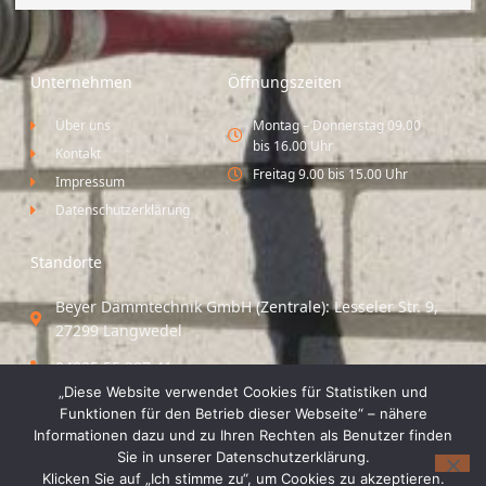
Unternehmen
Öffnungszeiten
Über uns
Montag – Donnerstag 09.00
bis 16.00 Uhr
Kontakt
Freitag 9.00 bis 15.00 Uhr
Impressum
Datenschutzerklärung
Standorte
Beyer Dämmtechnik GmbH (Zentrale): Lesseler Str. 9,
27299 Langwedel
04235 55 297 41
„Diese Website verwendet Cookies für Statistiken und
Standort Vechta / Minden: Osloer Straße 21 49377
Funktionen für den Betrieb dieser Webseite“ – nähere
Vechta
Informationen dazu und zu Ihren Rechten als Benutzer finden
Sie in unserer Datenschutzerklärung.
04441 8 89 93 40
Klicken Sie auf „Ich stimme zu“, um Cookies zu akzeptieren.