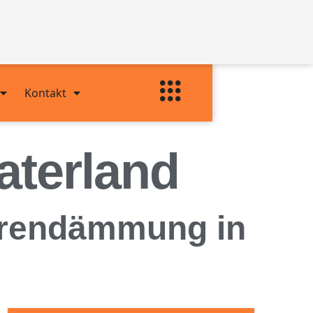
Kontakt
terland
arrendämmung in