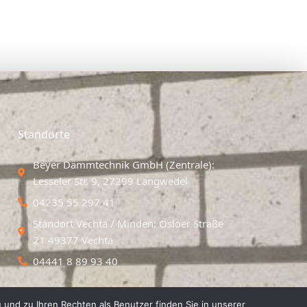
Standorte
Beyer Dämmtechnik GmbH (Zentrale):
Lesseler Str. 9, 27299 Langwedel
04235 55 297 41
Standort Vechta / Minden: Osloer Straße
21 49377 Vechta
04441 8 89 93 40
 und zu Ihren Rechten als Benutzer finden Sie in unserer