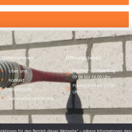
Unternehmen
Öffnungszeiten
Montag – Donnerstag
Über uns
09.00 bis 16.00 Uhr
Kontakt
Freitag 9.00 bis 15.00
Impressum
Uhr
Datenschutzerklärung
nktionen für den Betrieb dieser Webseite“ – nähere Informationen dazu