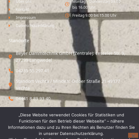
Über uns
Montag – Donnerstag 09.00
bis 16.00 Uhr
Kontakt
Freitag 9.00 bis 15.00 Uhr
Impressum
Datenschutzerklärung
Standorte
Beyer Dämmtechnik GmbH (Zentrale): Lesseler Str. 9,
27299 Langwedel
04235 55 297 41
Standort Vechta / Minden: Osloer Straße 21 49377
Vechta
04441 8 89 93 40
„Diese Website verwendet Cookies für Statistiken und
© 2026 Beyer Dämmtechnik GmbH
Funktionen für den Betrieb dieser Webseite“ – nähere
Informationen dazu und zu Ihren Rechten als Benutzer finden Sie
in unserer Datenschutzerklärung.