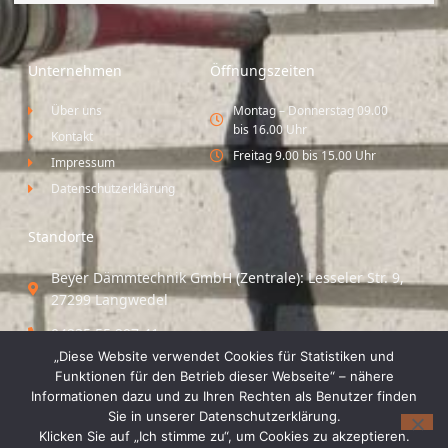
Unternehmen
Öffnungszeiten
Über uns
Montag – Donnerstag 09.00
bis 16.00 Uhr
Kontakt
Freitag 9.00 bis 15.00 Uhr
Impressum
Datenschutzerklärung
Standorte
Beyer Dämmtechnik GmbH (Zentrale): Lesseler Str. 9,
27299 Langwedel
04235 55 297 41
„Diese Website verwendet Cookies für Statistiken und
Standort Vechta / Minden: Osloer Straße 21 49377
Funktionen für den Betrieb dieser Webseite“ – nähere
Vechta
Informationen dazu und zu Ihren Rechten als Benutzer finden
Sie in unserer Datenschutzerklärung.
04441 8 89 93 40
Klicken Sie auf „Ich stimme zu“, um Cookies zu akzeptieren.