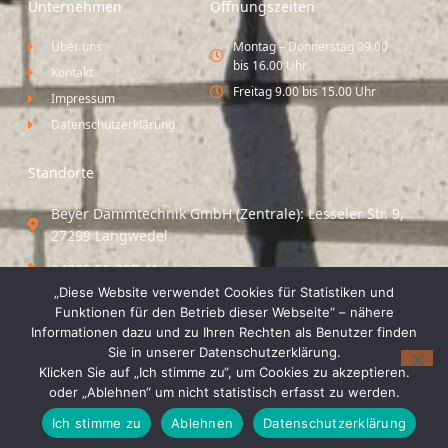
Unternehmen
Öffnungszeiten
Über uns
Montag – Donnerstag 09.00
bis 16.00 Uhr
Kontakt
Freitag 9.00 bis 15.00 Uhr
Impressum
Datenschutzerklärung
Standorte
Beyer Dämmtechnik GmbH (Zentrale): Lesseler Str. 9,
27299 Langwedel
04235 55 297 41
„Diese Website verwendet Cookies für Statistiken und
Standort Vechta / Minden: Osloer Straße 21 49377
Funktionen für den Betrieb dieser Webseite“ – nähere
Vechta
Informationen dazu und zu Ihren Rechten als Benutzer finden
Sie in unserer Datenschutzerklärung.
04441 8 89 93 40
Klicken Sie auf „Ich stimme zu“, um Cookies zu akzeptieren.
oder „Ablehnen“ um nicht statistisch erfasst zu werden.
© 2026 Beyer Dämmtechnik GmbH
Ich stimme zu
Ablehnen
Datenschutzerklärung