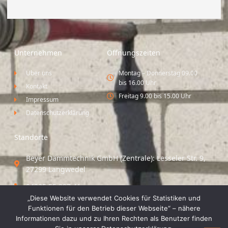
Unternehmen
Öffnungszeiten
Über uns
Montag – Donnerstag 09.00
bis 16.00 Uhr
Kontakt
Freitag 9.00 bis 15.00 Uhr
Impressum
Datenschutzerklärung
Standorte
Beyer Dämmtechnik GmbH (Zentrale): Lesseler Str. 9,
27299 Langwedel
04235 55 297 41
„Diese Website verwendet Cookies für Statistiken und
Standort Vechta / Minden: Osloer Straße 21 49377
Funktionen für den Betrieb dieser Webseite“ – nähere
Vechta
Informationen dazu und zu Ihren Rechten als Benutzer finden