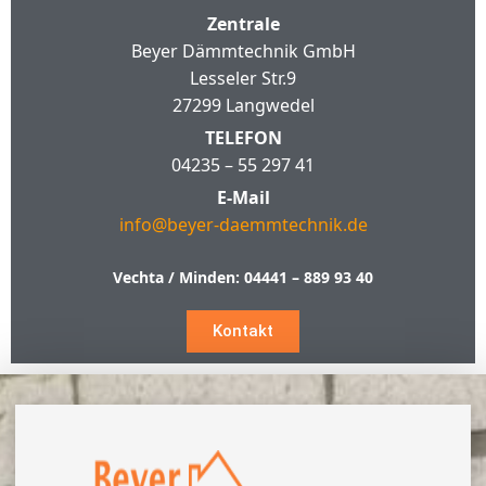
Zentrale
Beyer Dämmtechnik GmbH
Lesseler Str.9
27299 Langwedel
TELEFON
04235 – 55 297 41
E-Mail
info@beyer-daemmtechnik.de
Vechta / Minden:
04441 – 889 93 40
Kontakt