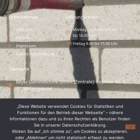
Unternehmen
Öffnungszeiten
Über uns
Montag – Donnerstag 09.00
bis 16.00 Uhr
Kontakt
Freitag 9.00 bis 15.00 Uhr
Impressum
Datenschutzerklärung
Standorte
Beyer Dämmtechnik GmbH (Zentrale): Lesseler Str. 9,
27299 Langwedel
04235 55 297 41
„Diese Website verwendet Cookies für Statistiken und
Standort Vechta / Minden: Osloer Straße 21 49377
Funktionen für den Betrieb dieser Webseite“ – nähere
Vechta
Informationen dazu und zu Ihren Rechten als Benutzer finden
Sie in unserer Datenschutzerklärung.
04441 8 89 93 40
Klicken Sie auf „Ich stimme zu“, um Cookies zu akzeptieren.
oder „Ablehnen“ um nicht statistisch erfasst zu werden.