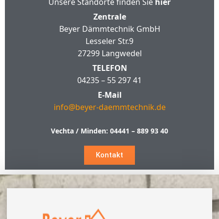
Unsere Standorte finden Sie
hier
Zentrale
Beyer Dämmtechnik GmbH
Lesseler Str.9
27299 Langwedel
TELEFON
04235 – 55 297 41
E-Mail
info@beyer-daemmtechnik.de
Vechta / Minden:
04441 – 889 93 40
Kontakt