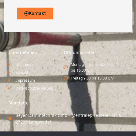
Kontakt
Unternehmen
Öffnungszeiten
Über uns
Montag – Donnerstag 09.00
bis 16.00 Uhr
Kontakt
Freitag 9.00 bis 15.00 Uhr
Impressum
Datenschutzerklärung
Standorte
Beyer Dämmtechnik GmbH (Zentrale): Lesseler Str. 9,
27299 Langwedel
04235 55 297 41