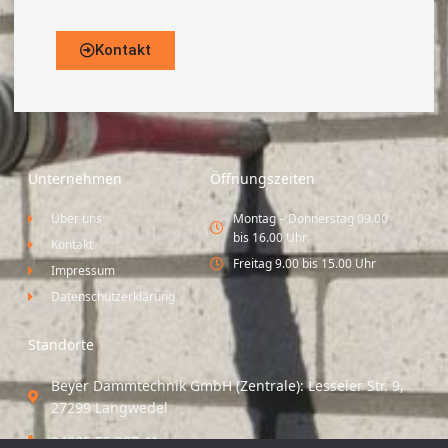
Kontakt
Unternehmen
Öffnungszeiten
Über uns
Montag – Donnerstag 09.00
bis 16.00 Uhr
Kontakt
Freitag 9.00 bis 15.00 Uhr
Impressum
Datenschutzerklärung
Standorte
Beyer Dämmtechnik GmbH (Zentrale): Lesseler Str. 9,
27299 Langwedel
04235 55 297 41