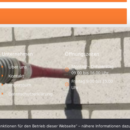
Unternehmen
Öffnungszeiten
Montag – Donnerstag
Über uns
09.00 bis 16.00 Uhr
Kontakt
Freitag 9.00 bis 15.00
Impressum
Uhr
Datenschutzerklärung
nktionen für den Betrieb dieser Webseite“ – nähere Informationen dazu