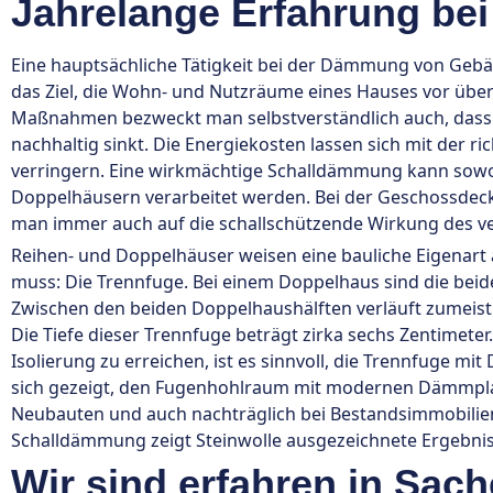
Jahrelange Erfahrung be
Eine hauptsächliche Tätigkeit bei der Dämmung von Gebäu
das Ziel, die Wohn- und Nutzräume eines Hauses vor übe
Maßnahmen bezweckt man selbstverständlich auch, das
nachhaltig sinkt. Die Energiekosten lassen sich mit der 
verringern. Eine wirkmächtige Schalldämmung kann sowoh
Doppelhäusern verarbeitet werden. Bei der Geschossdec
man immer auch auf die schallschützende Wirkung des 
Reihen- und Doppelhäuser weisen eine bauliche Eigenart
muss: Die Trennfuge. Bei einem Doppelhaus sind die bei
Zwischen den beiden Doppelhaushälften verläuft zumei
Die Tiefe dieser Trennfuge beträgt zirka sechs Zentimet
Isolierung zu erreichen, ist es sinnvoll, die Trennfuge m
sich gezeigt, den Fugenhohlraum mit modernen Dämmplatte
Neubauten und auch nachträglich bei Bestandsimmobilie
Schalldämmung zeigt Steinwolle ausgezeichnete Ergebnis
Wir sind erfahren in Sa