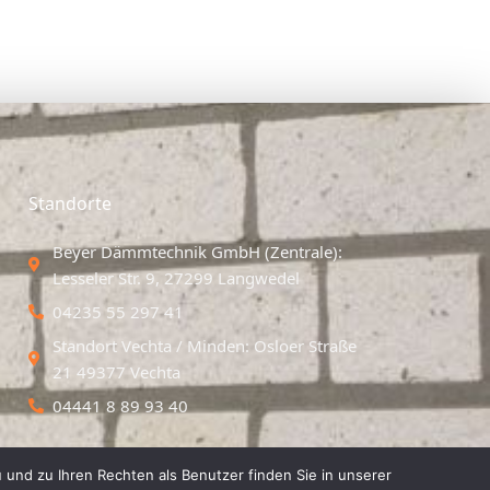
Standorte
Beyer Dämmtechnik GmbH (Zentrale):
Lesseler Str. 9, 27299 Langwedel
04235 55 297 41
Standort Vechta / Minden: Osloer Straße
21 49377 Vechta
04441 8 89 93 40
 und zu Ihren Rechten als Benutzer finden Sie in unserer