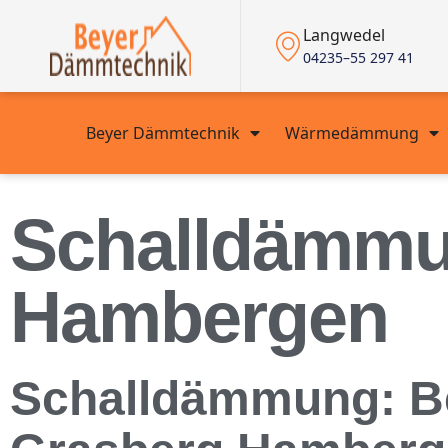
Langwedel
04235–55 297 41
Beyer Dämmtechnik
Wärmedämmung
Schalldämmu
Hambergen
Schalldämmung: Be