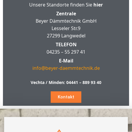
Unsere Standorte finden Sie
hier
Zentrale
Beyer Dämmtechnik GmbH
Lesseler Str.9
27299 Langwedel
TELEFON
04235 – 55 297 41
E-Mail
info@beyer-daemmtechnik.de
Vechta / Minden:
04441 – 889 93 40
Kontakt