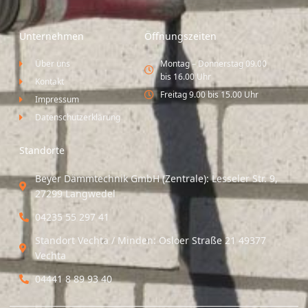
Unternehmen
Öffnungszeiten
Über uns
Montag – Donnerstag 09.00
bis 16.00 Uhr
Kontakt
Freitag 9.00 bis 15.00 Uhr
Impressum
Datenschutzerklärung
Standorte
Beyer Dämmtechnik GmbH (Zentrale): Lesseler Str. 9,
27299 Langwedel
04235 55 297 41
Standort Vechta / Minden: Osloer Straße 21 49377
Vechta
04441 8 89 93 40