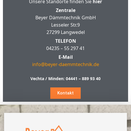
Unsere Standorte finden Sie
hier
Zentrale
Beyer Dämmtechnik GmbH
Lesseler Str.9
27299 Langwedel
TELEFON
04235 – 55 297 41
E-Mail
info@beyer-daemmtechnik.de
Vechta / Minden:
04441 – 889 93 40
Kontakt