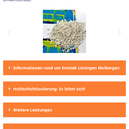
Informationen rund um Emstek Löningen Molbergen
Hohlschichtisolierung: Es lohnt sich!
Weitere Leistungen