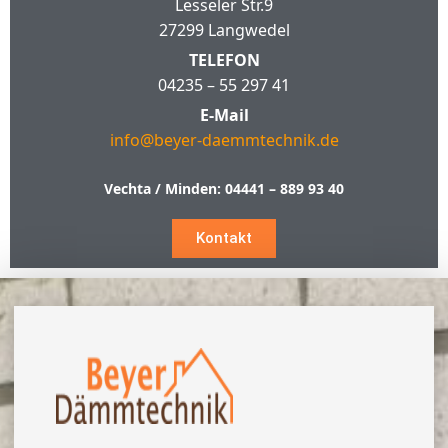
Lesseler Str.9
27299 Langwedel
TELEFON
04235 – 55 297 41
E-Mail
info@beyer-daemmtechnik.de
Vechta / Minden:
04441 – 889 93 40
Kontakt