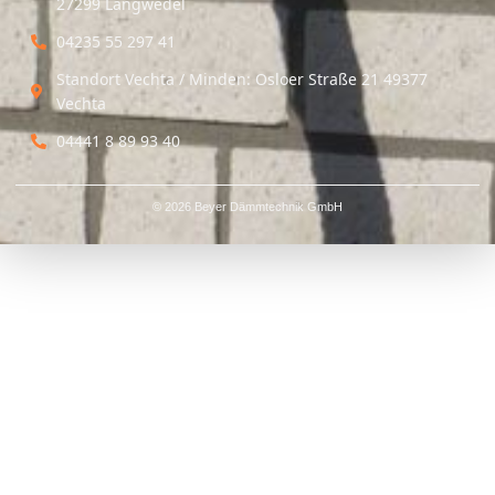
27299 Langwedel
04235 55 297 41
Standort Vechta / Minden: Osloer Straße 21 49377
Vechta
04441 8 89 93 40
© 2026 Beyer Dämmtechnik GmbH