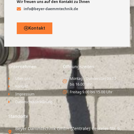
Wir freuen uns auf den Kontakt zu Ihnen
info@beyer-daemmtechnik.de
Kontakt
Unternehmen
Öffnungszeiten
Über uns
Montag – Donnerstag 09.00
bis 16.00 Uhr
Kontakt
Freitag 9.00 bis 15.00 Uhr
Impressum
Datenschutzerklärung
Standorte
Beyer Dämmtechnik GmbH (Zentrale): Lesseler Str. 9,