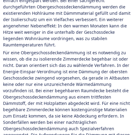
einfach eingespart werden. Bei einer sachgerecht
durchgeführten Obergeschossdeckendämmung werden die
existierenden Hohlräume mit Dämmmaterial gefüllt und damit
der Isolierschutz um ein Vielfaches verbessert. Ein weiterer
angenehmer Nebeneffekt: In den warmen Monaten kann die
Hitze weit weniger in die unterhalb der Geschossdecke
liegenden Wohnräume vordringen, was zu stabilen
Raumtemperaturen führt.
Für eine Obergeschossdeckendämmung ist es notwendig zu
wissen, ob die zu isolierende Zimmerdecke begehbar ist oder
nicht. Daran orientiert sich das zu wählende Verfahren. In der
Energie-Einspar-Verordnung ist eine Dämmung der obersten
Geschossdecke zwingend vorgesehen, da gerade in Altbauten
keine oder nur eine unzureichende Wärmedämmung
vorzufinden ist. Bei einer begehbaren Raumdecke besteht die
Obergeschossdeckendämmung aus einem trittfesten
Dämmstoff, der mit Holzplatten abgedeckt wird. Für eine nicht
begehbare Zimmerdecke können kostengünstige Materialien
zum Einsatz kommen, da sie keine Abdeckung erfordern. In
Sonderfällen werden bei einer nachträglichen
Obergeschossdeckendämmung auch Spezialverfahren
angewendet. Die Aufwendungen für die Dämmung mit diesen