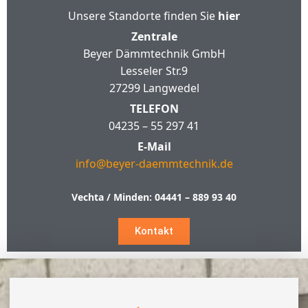
Unsere Standorte finden Sie
hier
Zentrale
Beyer Dämmtechnik GmbH
Lesseler Str.9
27299 Langwedel
TELEFON
04235 – 55 297 41
E-Mail
info@beyer-daemmtechnik.de
Vechta / Minden:
04441 – 889 93 40
Kontakt