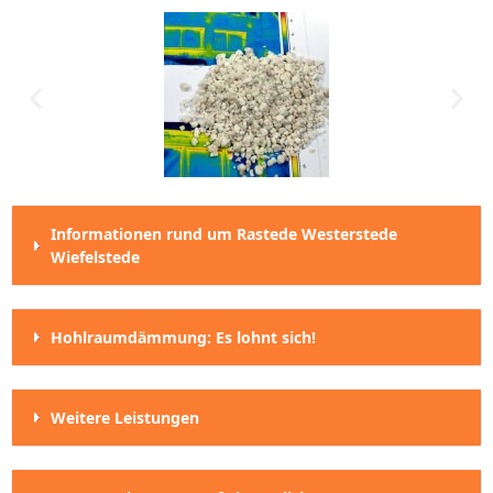
Informationen rund um Rastede Westerstede
Wiefelstede
Hohlraumdämmung: Es lohnt sich!
Weitere Leistungen