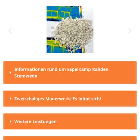
Informationen rund um Espelkamp Rahden
Stemwede
Zweischaliges Mauerwerk: Es lohnt sich!
Weitere Leistungen