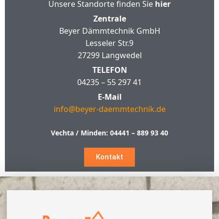
Unsere Standorte finden Sie
hier
Zentrale
Beyer Dämmtechnik GmbH
Lesseler Str.9
27299 Langwedel
TELEFON
04235 – 55 297 41
E-Mail
info@beyer-daemmtechnik.de
Vechta / Minden:
04441 – 889 93 40
Kontakt