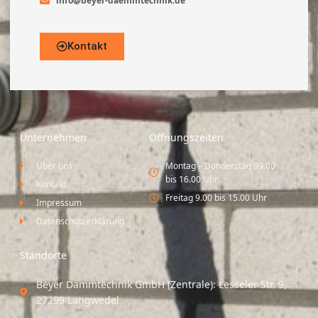
info@beyer-daemmtechnik.de
Kontakt
Unternehmen
Öffnungszeiten
Über uns
Montag – Donnerstag 09.00
bis 16.00 Uhr
Kontakt
Freitag 9.00 bis 15.00 Uhr
Impressum
Datenschutzerklärung
Standorte
Beyer Dämmtechnik GmbH (Zentrale): Lesseler Str. 9,
27299 Langwedel