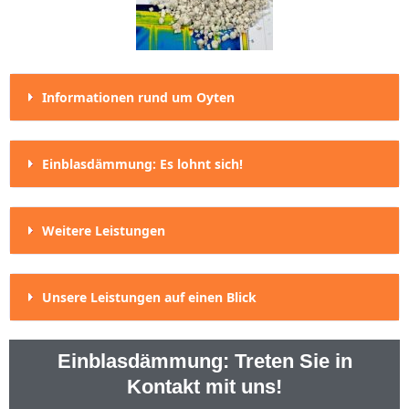
Informationen rund um Oyten
Einblasdämmung: Es lohnt sich!
Weitere Leistungen
Unsere Leistungen auf einen Blick
Einblasdämmung: Treten Sie in
Kontakt mit uns!