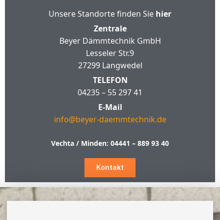
Unsere Standorte finden Sie
hier
Zentrale
Beyer Dämmtechnik GmbH
Lesseler Str.9
27299 Langwedel
TELEFON
04235 – 55 297 41
E-Mail
info@beyer-daemmtechnik.de
Vechta / Minden:
04441 – 889 93 40
Kontakt