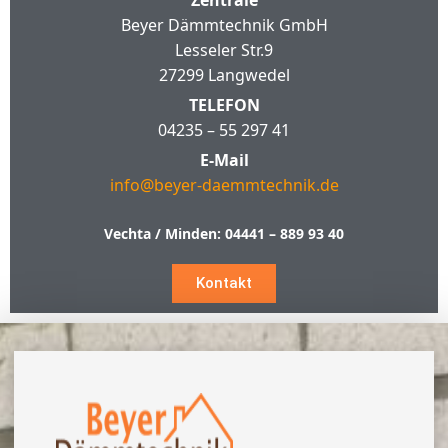
Zentrale
Beyer Dämmtechnik GmbH
Lesseler Str.9
27299 Langwedel
TELEFON
04235 – 55 297 41
E-Mail
info@beyer-daemmtechnik.de
Vechta / Minden:
04441 – 889 93 40
Kontakt