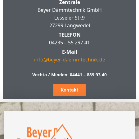
Zentrale
Beyer Dämmtechnik GmbH
Lesseler Str.9
27299 Langwedel
TELEFON
04235 – 55 297 41
E-Mail
info@beyer-daemmtechnik.de
Vechta / Minden:
04441 – 889 93 40
Kontakt