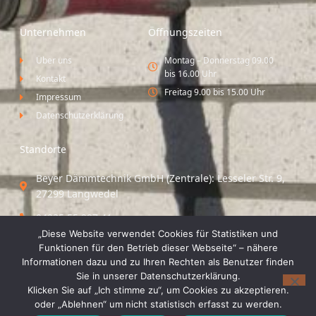
Unternehmen
Öffnungszeiten
Über uns
Montag – Donnerstag 09.00
bis 16.00 Uhr
Kontakt
Freitag 9.00 bis 15.00 Uhr
Impressum
Datenschutzerklärung
Standorte
Beyer Dämmtechnik GmbH (Zentrale): Lesseler Str. 9,
27299 Langwedel
04235 55 297 41
„Diese Website verwendet Cookies für Statistiken und
Standort Vechta / Minden: Osloer Straße 21 49377
Funktionen für den Betrieb dieser Webseite“ – nähere
Vechta
Informationen dazu und zu Ihren Rechten als Benutzer finden
Sie in unserer Datenschutzerklärung.
04441 8 89 93 40
Klicken Sie auf „Ich stimme zu“, um Cookies zu akzeptieren.
oder „Ablehnen“ um nicht statistisch erfasst zu werden.