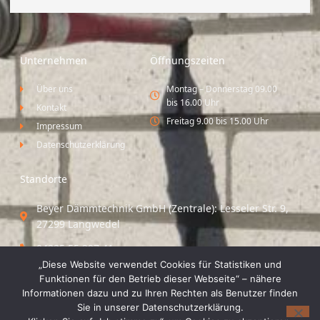
Unternehmen
Öffnungszeiten
Über uns
Montag – Donnerstag 09.00
bis 16.00 Uhr
Kontakt
Freitag 9.00 bis 15.00 Uhr
Impressum
Datenschutzerklärung
Standorte
Beyer Dämmtechnik GmbH (Zentrale): Lesseler Str. 9,
27299 Langwedel
04235 55 297 41
„Diese Website verwendet Cookies für Statistiken und
Standort Vechta / Minden: Osloer Straße 21 49377
Funktionen für den Betrieb dieser Webseite“ – nähere
Vechta
Informationen dazu und zu Ihren Rechten als Benutzer finden
Sie in unserer Datenschutzerklärung.
04441 8 89 93 40