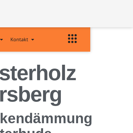
Kontakt
terholz
rsberg
rdeckendämmung