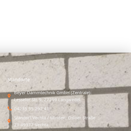
Standorte
Beyer Dämmtechnik GmbH (Zentrale):
Lesseler Str. 9, 27299 Langwedel
04235 55 297 41
Standort Vechta / Minden: Osloer Straße
21 49377 Vechta