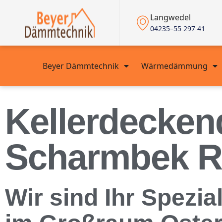
Langwedel
04235–55 297 41
Beyer Dämmtechnik
Wärmedämmung
Kellerdecke
Scharmbek Ri
Wir sind Ihr Spezi