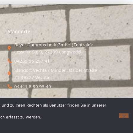
Standorte
Beyer Dämmtechnik GmbH (Zentrale):
Lesseler Str. 9, 27299 Langwedel
04235 55 297 41
Standort Vechta / Minden: Osloer Straße
21 49377 Vechta
04441 8 89 93 40
 und zu Ihren Rechten als Benutzer finden Sie in unserer
isch erfasst zu werden.