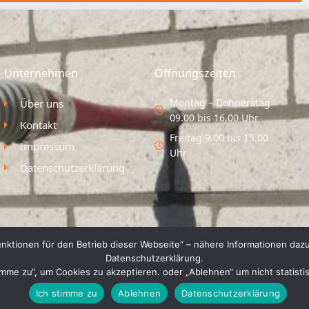
Unternehmen
Öffnungszeiten
Montag – Donnerstag
Über uns
09.00 bis 16.00 Uhr
Kontakt
Freitag 9.00 bis 15.00
Impressum
Uhr
Datenschutzerklärung
nktionen für den Betrieb dieser Webseite“ – nähere Informationen dazu
Datenschutzerklärung.
timme zu“, um Cookies zu akzeptieren. oder „Ablehnen“ um nicht statist
Ich stimme zu
Ablehnen
Datenschutzerklärung