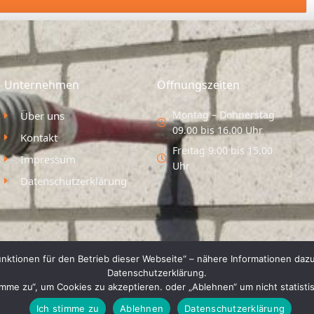
Unternehmen
Öffnungszeiten
Montag – Donnerstag
Über uns
09.00 bis 16.00 Uhr
Kontakt
Freitag 9.00 bis 15.00
Impressum
Uhr
Datenschutzerklärung
nktionen für den Betrieb dieser Webseite“ – nähere Informationen dazu
Datenschutzerklärung.
timme zu“, um Cookies zu akzeptieren. oder „Ablehnen“ um nicht statist
Ich stimme zu
Ablehnen
Datenschutzerklärung