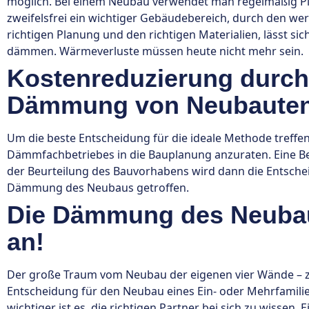
möglich. Bei einem Neubau verwendet man regelmäßig Pl
zweifelsfrei ein wichtiger Gebäudebereich, durch den w
richtigen Planung und den richtigen Materialien, lässt s
dämmen. Wärmeverluste müssen heute nicht mehr sein.
Kostenreduzierung durch
Dämmung von Neubaute
Um die beste Entscheidung für die ideale Methode treffen
Dämmfachbetriebes in die Bauplanung anzuraten. Eine 
der Beurteilung des Bauvorhabens wird dann die Entschei
Dämmung des Neubaus getroffen.
Die Dämmung des Neubau
an!
Der große Traum vom Neubau der eigenen vier Wände – za
Entscheidung für den Neubau eines Ein- oder Mehrfamili
wichtiger ist es, die richtigen Partner bei sich zu wissen.