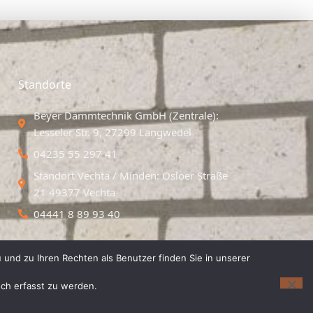
Standorte
Beyer Dämmtechnik GmbH (Zentrale):
Lesseler Str. 9, 27299 Langwedel
04235 55 297 41
Standort Vechta / Minden: Osloer Straße
21 49377 Vechta
04441 8 89 93 40
 und zu Ihren Rechten als Benutzer finden Sie in unserer
isch erfasst zu werden.