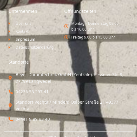
Unternehmen
Öffnungszeiten
Über uns
Montag – Donnerstag 09.00
bis 16.00 Uhr
Kontakt
Freitag 9.00 bis 15.00 Uhr
Impressum
Datenschutzerklärung
Standorte
Beyer Dämmtechnik GmbH (Zentrale): Lesseler Str. 9,
27299 Langwedel
04235 55 297 41
Standort Vechta / Minden: Osloer Straße 21 49377
Vechta
04441 8 89 93 40