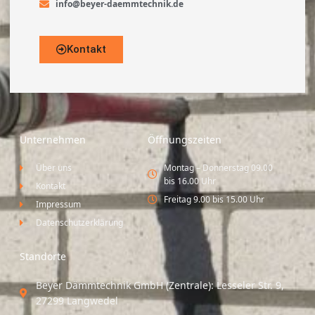
info@beyer-daemmtechnik.de
Kontakt
Unternehmen
Öffnungszeiten
Über uns
Montag – Donnerstag 09.00
bis 16.00 Uhr
Kontakt
Freitag 9.00 bis 15.00 Uhr
Impressum
Datenschutzerklärung
Standorte
Beyer Dämmtechnik GmbH (Zentrale): Lesseler Str. 9,
27299 Langwedel