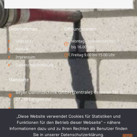
Unternehmen
Öffnungszeiten
Über uns
Montag – Donnerstag 09.00
bis 16.00 Uhr
Kontakt
Freitag 9.00 bis 15.00 Uhr
Impressum
Datenschutzerklärung
Standorte
Beyer Dämmtechnik GmbH (Zentrale): Lesseler Str. 9,
27299 Langwedel
04235 55 297 41
„Diese Website verwendet Cookies für Statistiken und
Standort Vechta / Minden: Osloer Straße 21 49377
Funktionen für den Betrieb dieser Webseite“ – nähere
Vechta
Informationen dazu und zu Ihren Rechten als Benutzer finden
Sie in unserer Datenschutzerklärung.
04441 8 89 93 40