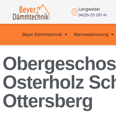
Langwedel
04235–55 297 41
Beyer Dämmtechnik
Wärmedämmung
Obergescho
Osterholz Sc
Ottersberg