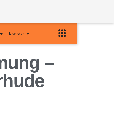
Kontakt
mung –
rhude