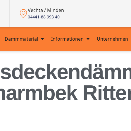
Vechta / Minden
04441-88 993 40
Dämmmaterial
Informationen
Unternehmen
ssdeckendäm
harmbek Ritte