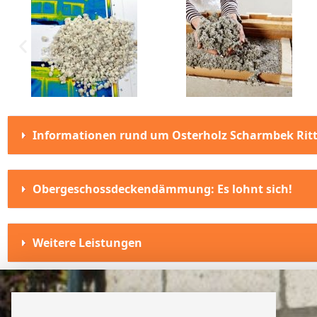
Informationen rund um Osterholz Scharmbek Rit
Obergeschossdeckendämmung: Es lohnt sich!
Weitere Leistungen