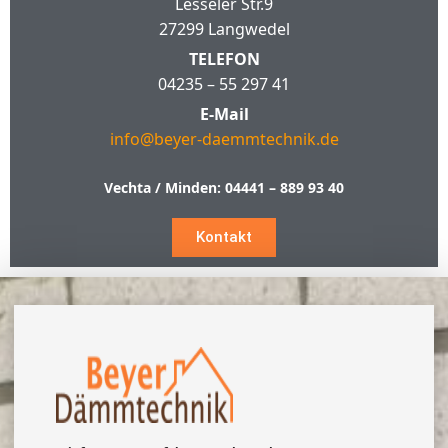
Lesseler Str.9
27299 Langwedel
TELEFON
04235 – 55 297 41
E-Mail
info@beyer-daemmtechnik.de
Vechta / Minden:
04441 – 889 93 40
Kontakt