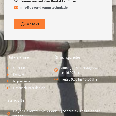
Wir freuen uns auf den Kontakt zu Ihnen
info@beyer-daemmtechnik.de
Kontakt
Unternehmen
Öffnungszeiten
Über uns
Montag – Donnerstag 09.00
bis 16.00 Uhr
Kontakt
Freitag 9.00 bis 15.00 Uhr
Impressum
Datenschutzerklärung
Standorte
Beyer Dämmtechnik GmbH (Zentrale): Lesseler Str. 9,