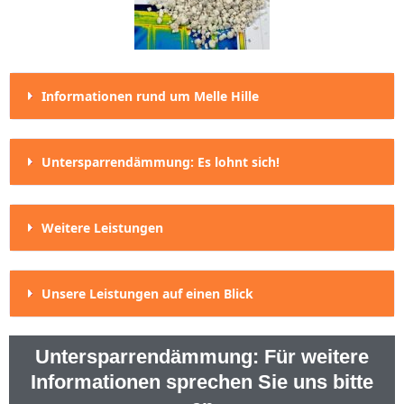
Informationen rund um Melle Hille
Untersparrendämmung: Es lohnt sich!
Weitere Leistungen
Unsere Leistungen auf einen Blick
Untersparrendämmung: Für weitere
Informationen sprechen Sie uns bitte