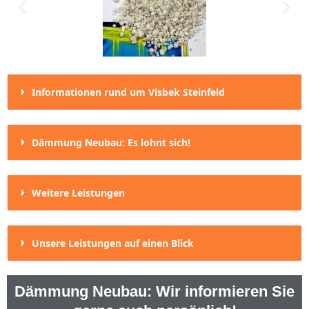
Informationen rund um Visbek Steinfeld
Dämmung Neubau: Es lohnt sich!
Weitere Leistungen
Unsere Leistungen auf einen Blick
Dämmung Neubau: Wir informieren Sie