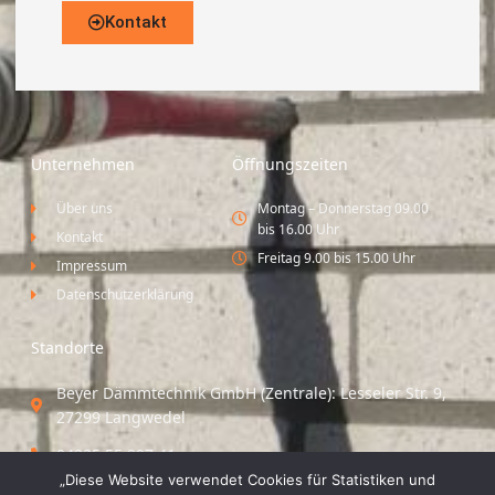
Kontakt
Unternehmen
Öffnungszeiten
Über uns
Montag – Donnerstag 09.00
bis 16.00 Uhr
Kontakt
Freitag 9.00 bis 15.00 Uhr
Impressum
Datenschutzerklärung
Standorte
Beyer Dämmtechnik GmbH (Zentrale): Lesseler Str. 9,
27299 Langwedel
04235 55 297 41
„Diese Website verwendet Cookies für Statistiken und
Standort Vechta / Minden: Osloer Straße 21 49377