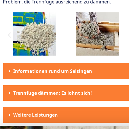
Problem, die Trennfuge ausreichend zu dämmen.
Informationen rund um Selsingen
Trennfuge dämmen: Es lohnt sich!
Weitere Leistungen