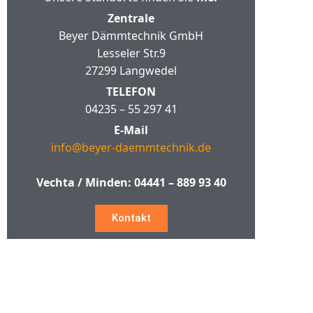
Zentrale
Beyer Dämmtechnik GmbH
Lesseler Str.9
27299 Langwedel
TELEFON
04235 – 55 297 41
E-Mail
info@beyer-daemmtechnik.de
Vechta / Minden:
04441 – 889 93 40
Kontakt