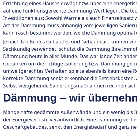
Errichtung eines Hauses erwägt bzw. über eine energet
auf eine funktionsgerechte Dämmung Wert legen. Die tec
Investitionen aus: Sowohl Wärme als auch Finanzeinsat
Art der Dämmung muss abhängig vom jeweiligen Sanierung
kann rasch bestimmt werden, welche Dämmung optimal e
Je nach Größe des Gebäudes und Gebäudeart können ver
Sachkundig verwendet, schützt die Dämmung Ihre Immobil
Dämmung heute in aller Munde. Das war lange Zeit ander
Gedanken um die richtige Isolierung bzw. Dämmung gemac
umweltgerechtes Verhalten spielte ebenfalls kaum eine Ro
korrekte Dämmung senkt erkennbar die Betriebskosten. 
Selbst weitgehende Sanierungsmaßnahmen rechnen sich o
Dämmung – wir überneh
Mangelhafte gedämmte Außenwände und ein wenig bis üb
der Energieverluste verantwortlich. Eine Dämmung verb
Geschäftgebäudes, senkt den Energiebedarf und ganz ne