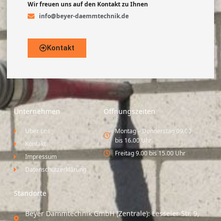
Wir freuen uns auf den Kontakt zu Ihnen
info@beyer-daemmtechnik.de
Kontakt
Unternehmen
Öffnungszeiten
Über uns
Montag – Donnerstag 09.00
bis 16.00 Uhr
Kontakt
Freitag 9.00 bis 15.00 Uhr
Impressum
Datenschutzerklärung
Standorte
Beyer Dämmtechnik GmbH (Zentrale): Lesseler Str. 9,