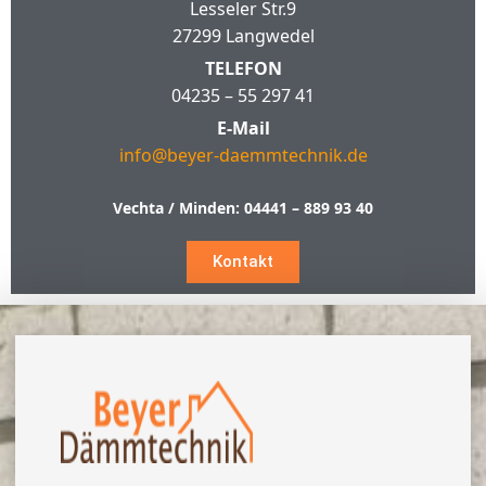
Lesseler Str.9
27299 Langwedel
TELEFON
04235 – 55 297 41
E-Mail
info@beyer-daemmtechnik.de
Vechta / Minden:
04441 – 889 93 40
Kontakt