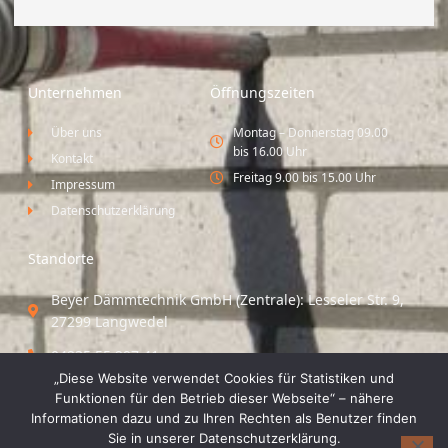
Unternehmen
Öffnungszeiten
Über uns
Montag – Donnerstag 09.00
bis 16.00 Uhr
Kontakt
Freitag 9.00 bis 15.00 Uhr
Impressum
Datenschutzerklärung
Standorte
Beyer Dämmtechnik GmbH (Zentrale): Lesseler Str. 9,
27299 Langwedel
04235 55 297 41
„Diese Website verwendet Cookies für Statistiken und
Standort Vechta / Minden: Osloer Straße 21 49377
Funktionen für den Betrieb dieser Webseite“ – nähere
Vechta
Informationen dazu und zu Ihren Rechten als Benutzer finden
Sie in unserer Datenschutzerklärung.
04441 8 89 93 40