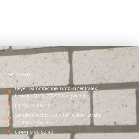
Standorte
Beyer Dämmtechnik GmbH (Zentrale):
Lesseler Str. 9, 27299 Langwedel
04235 55 297 41
Standort Vechta / Minden: Osloer Straße
21 49377 Vechta
04441 8 89 93 40