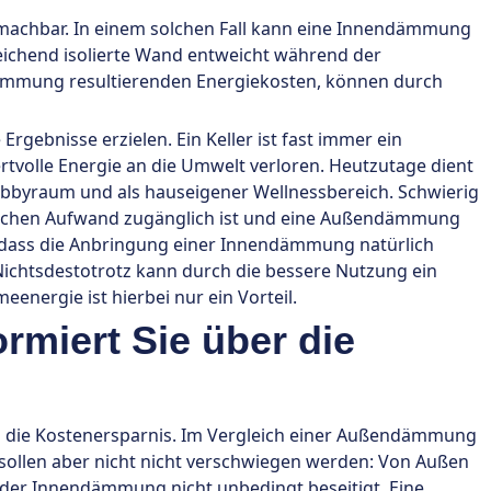
 machbar. In einem solchen Fall kann eine Innendämmung
reichend isolierte Wand entweicht während der
Dämmung resultierenden Energiekosten, können durch
gebnisse erzielen. Ein Keller ist fast immer ein
ertvolle Energie an die Umwelt verloren. Heutzutage dient
obbyraum und als hauseigener Wellnessbereich. Schwierig
eblichen Aufwand zugänglich ist und eine Außendämmung
, dass die Anbringung einer Innendämmung natürlich
ichtsdestotrotz kann durch die bessere Nutzung ein
energie ist hierbei nur ein Vorteil.
rmiert Sie über die
l die Kostenersparnis. Im Vergleich einer Außendämmung
 sollen aber nicht nicht verschwiegen werden: Von Außen
 der Innendämmung nicht unbedingt beseitigt. Eine