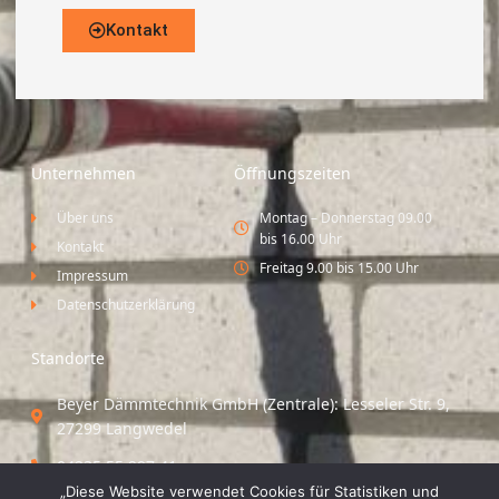
Kontakt
Unternehmen
Öffnungszeiten
Über uns
Montag – Donnerstag 09.00
bis 16.00 Uhr
Kontakt
Freitag 9.00 bis 15.00 Uhr
Impressum
Datenschutzerklärung
Standorte
Beyer Dämmtechnik GmbH (Zentrale): Lesseler Str. 9,
27299 Langwedel
04235 55 297 41
„Diese Website verwendet Cookies für Statistiken und