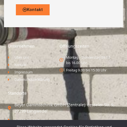
Kontakt
Unternehmen
Öffnungszeiten
Über uns
Montag – Donnerstag 09.00
bis 16.00 Uhr
Kontakt
Freitag 9.00 bis 15.00 Uhr
Impressum
Datenschutzerklärung
Standorte
Beyer Dämmtechnik GmbH (Zentrale): Lesseler Str. 9,
27299 Langwedel
04235 55 297 41