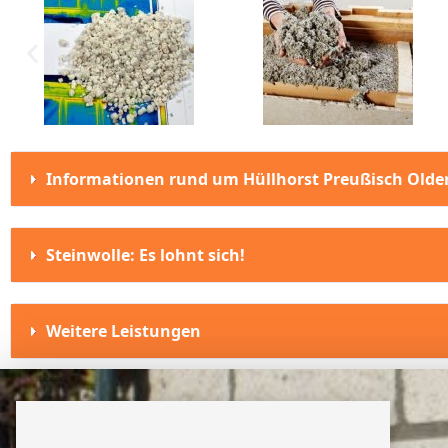
Informationen rund um Hüllhorst Preußisch Olde
Steinwolle: Es lohnt sich!
Weitere Leistungen