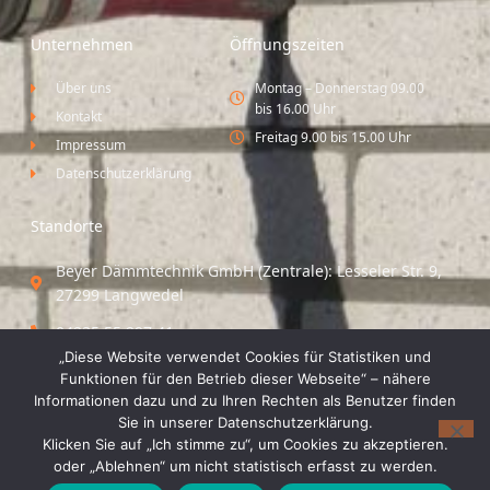
Unternehmen
Öffnungszeiten
Über uns
Montag – Donnerstag 09.00
bis 16.00 Uhr
Kontakt
Freitag 9.00 bis 15.00 Uhr
Impressum
Datenschutzerklärung
Standorte
Beyer Dämmtechnik GmbH (Zentrale): Lesseler Str. 9,
27299 Langwedel
04235 55 297 41
„Diese Website verwendet Cookies für Statistiken und
Standort Vechta / Minden: Osloer Straße 21 49377
Funktionen für den Betrieb dieser Webseite“ – nähere
Vechta
Informationen dazu und zu Ihren Rechten als Benutzer finden
Sie in unserer Datenschutzerklärung.
04441 8 89 93 40
Klicken Sie auf „Ich stimme zu“, um Cookies zu akzeptieren.
oder „Ablehnen“ um nicht statistisch erfasst zu werden.